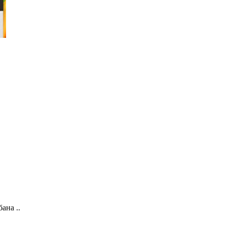
ана ..