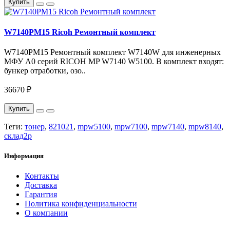
Купить
W7140PM15 Ricoh Ремонтный комплект
W7140PM15 Ремонтный комплект W7140W для инженерных
МФУ A0 серий RICOH MP W7140 W5100. В комплект входят:
бункер отработки, озо..
36670 ₽
Купить
Теги:
тонер
,
821021
,
mpw5100
,
mpw7100
,
mpw7140
,
mpw8140
,
склад2р
Информация
Контакты
Доставка
Гарантия
Политика конфиденциальности
О компании