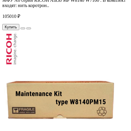
МФУ A0 серий RICOH Aficio MP W8140 W7100 . В комплект
входят: нить коротрон..
105010 ₽
Купить