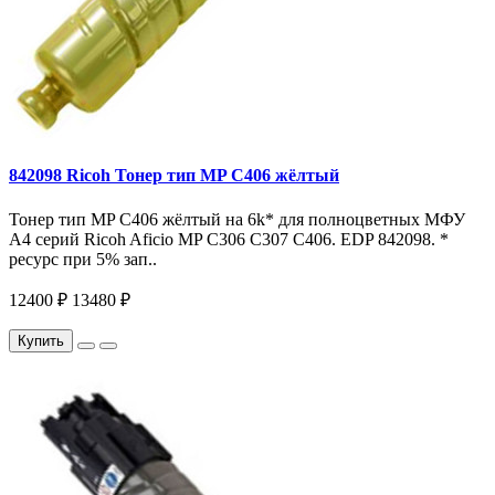
842098 Ricoh Тонер тип MP C406 жёлтый
Тонер тип MP C406 жёлтый на 6k* для полноцветных МФУ
A4 серий Ricoh Aficio MP С306 С307 С406. EDP 842098. *
ресурс при 5% зап..
12400 ₽
13480 ₽
Купить