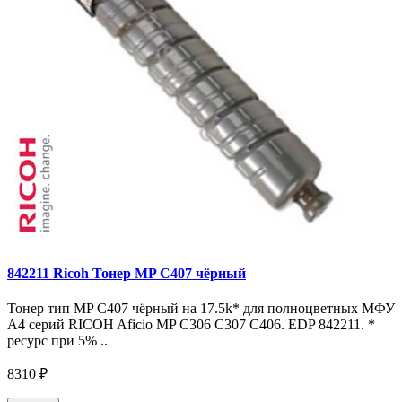
842211 Ricoh Тонер MP C407 чёрный
Тонер тип MP C407 чёрный на 17.5k* для полноцветных МФУ
A4 серий RICOH Aficio MP С306 С307 С406. EDP 842211. *
ресурс при 5% ..
8310 ₽