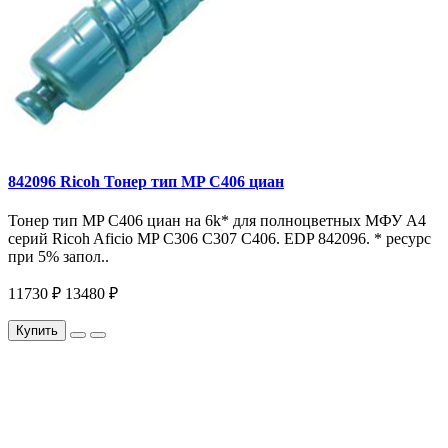
842096 Ricoh Тонер тип MP C406 циан
Тонер тип MP C406 циан на 6k* для полноцветных МФУ A4
серий Ricoh Aficio MP С306 С307 С406. EDP 842096. * ресурс
при 5% запол..
11730 ₽
13480 ₽
Купить