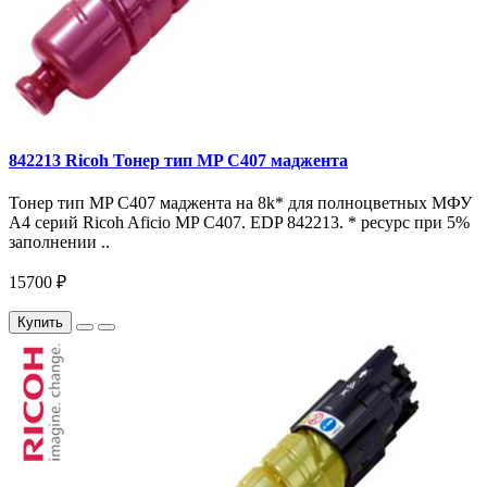
842213 Ricoh Тонер тип MP C407 маджента
Тонер тип MP C407 маджента на 8k* для полноцветных МФУ
A4 серий Ricoh Aficio MP С407. EDP 842213. * ресурс при 5%
заполнении ..
15700 ₽
Купить