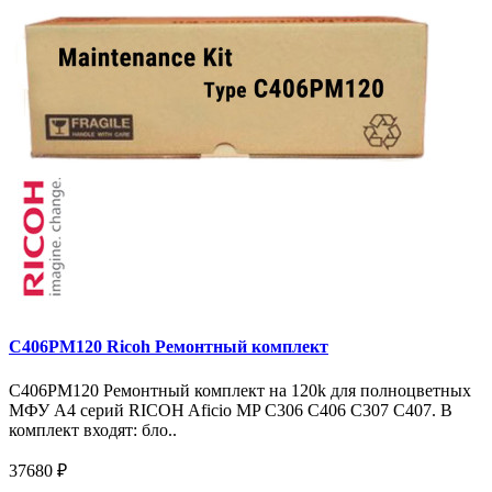
C406PM120 Ricoh Ремонтный комплект
C406PM120 Ремонтный комплект на 120k для полноцветных
МФУ A4 серий RICOH Aficio MP С306 С406 С307 С407. В
комплект входят: бло..
37680 ₽