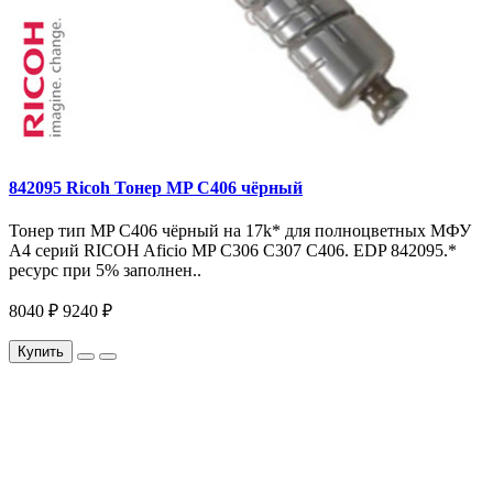
842095 Ricoh Тонер MP C406 чёрный
Тонер тип MP C406 чёрный на 17k* для полноцветных МФУ
A4 серий RICOH Aficio MP С306 С307 С406. EDP 842095.*
ресурс при 5% заполнен..
8040 ₽
9240 ₽
Купить