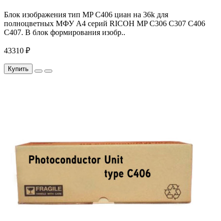
Блок изображения тип MP C406 циан на 36k для
полноцветных МФУ A4 серий RICOH MP C306 C307 C406
C407. В блок формирования изобр..
43310 ₽
Купить