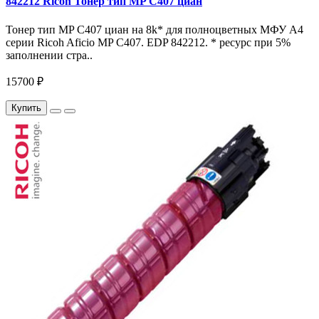
842212 Ricoh Тонер тип MP C407 циан
Тонер тип MP C407 циан на 8k* для полноцветных МФУ A4
серии Ricoh Aficio MP С407. EDP 842212. * ресурс при 5%
заполнении стра..
15700 ₽
Купить