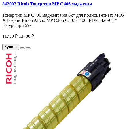
842097 Ricoh Тонер тип MP C406 маджента
Тонер тип MP C406 маджента на 6k* для полноцветных МФУ
A4 серий Ricoh Aficio MP С306 С307 С406. EDP 842097. *
ресурс при 5% ..
11730 ₽
13480 ₽
Купить