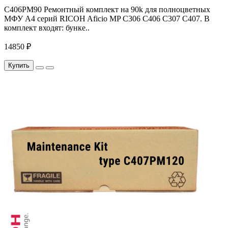
С406PM90 Ремонтный комплект на 90k для полноцветных
МФУ A4 серий RICOH Aficio MP С306 С406 С307 С407. В
комплект входят: бунке..
14850 ₽
Купить