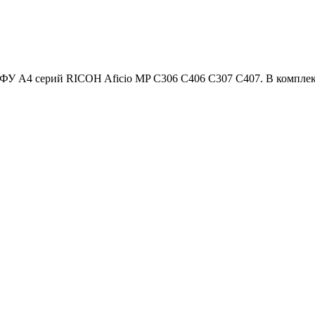
 A4 серий RICOH Aficio MP С306 С406 С307 С407. В комплект 