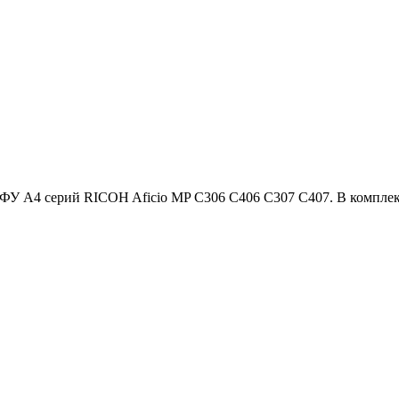
 A4 серий RICOH Aficio MP С306 С406 С307 С407. В комплект 