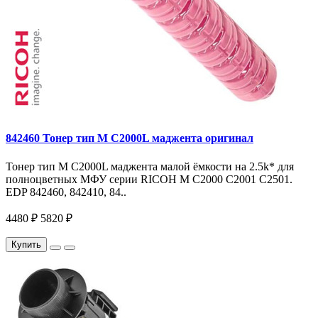
842460 Тонер тип M C2000L маджента оригинал
Тонер тип M C2000L маджента малой ёмкости на 2.5k* для
полноцветных МФУ серии RICOH M C2000 C2001 C2501.
EDP 842460, 842410, 84..
4480 ₽
5820 ₽
Купить