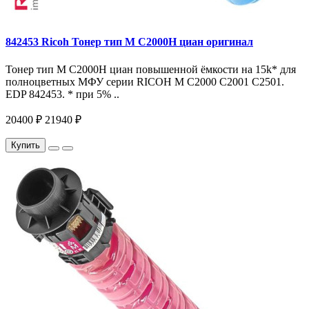
842453 Ricoh Тонер тип M C2000H циан оригинал
Тонер тип M C2000H циан повышенной ёмкости на 15k* для
полноцветных МФУ серии RICOH M C2000 C2001 C2501.
EDP 842453. * при 5% ..
20400 ₽
21940 ₽
Купить