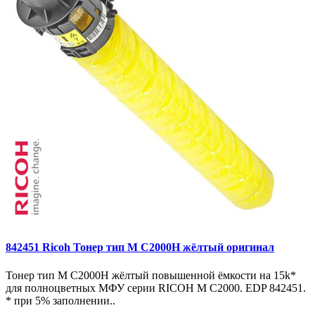
842451 Ricoh Тонер тип M C2000H жёлтый оригинал
Тонер тип M C2000H жёлтый повышенной ёмкости на 15k*
для полноцветных МФУ серии RICOH M C2000. EDP 842451.
* при 5% заполнении..