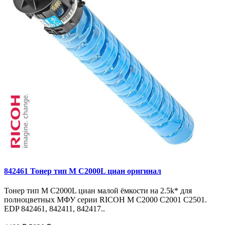
842461 Тонер тип M C2000L циан оригинал
Тонер тип M C2000L циан малой ёмкости на 2.5k* для
полноцветных МФУ серии RICOH M C2000 C2001 C2501.
EDP 842461, 842411, 842417..