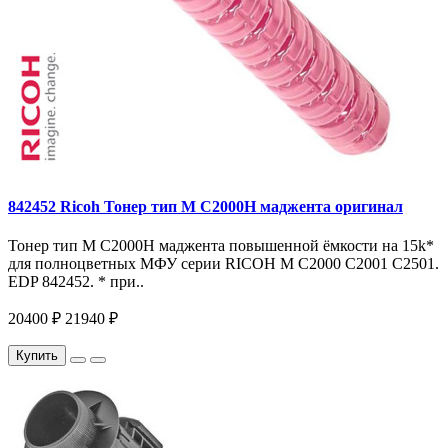
842452 Ricoh Тонер тип M C2000H маджента оригинал
Тонер тип M C2000H маджента повышенной ёмкости на 15k*
для полноцветных МФУ серии RICOH M C2000 C2001 C2501.
EDP 842452. * при..
20400 ₽
21940 ₽
Купить