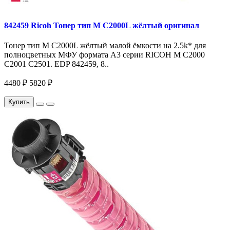
842459 Ricoh Тонер тип M C2000L жёлтый оригинал
Тонер тип M C2000L жёлтый малой ёмкости на 2.5k* для
полноцветных МФУ формата A3 серии RICOH M C2000
C2001 C2501. EDP 842459, 8..
4480 ₽
5820 ₽
Купить