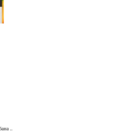
ана ..