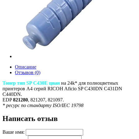
Описание
Отзывов (0)
Тонер тип SP C430E циан
на 24k* для полноцветных
принтеров A4 серий RICOH Aficio SP C430DN C431DN
C440DN.
EDP
821280
, 821207, 821097.
* ресурс по стандарту ISO/IEC 19798
Написать отзыв
Ваше имя: