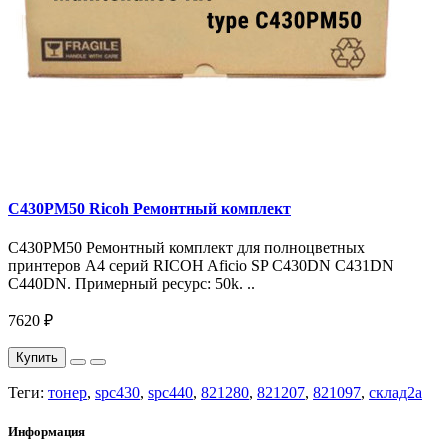
C430PM50 Ricoh Ремонтный комплект
C430PM50 Ремонтный комплект для полноцветных
принтеров A4 серий RICOH Aficio SP C430DN C431DN
C440DN. Примерный ресурс: 50k. ..
7620 ₽
Купить
Теги:
тонер
,
spc430
,
spc440
,
821280
,
821207
,
821097
,
склад2а
Информация