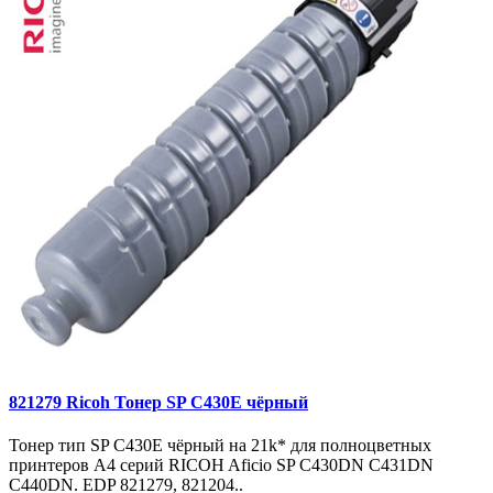
821279 Ricoh Тонер SP C430E чёрный
Тонер тип SP C430E чёрный на 21k* для полноцветных
принтеров A4 серий RICOH Aficio SP C430DN C431DN
C440DN. EDP 821279, 821204..