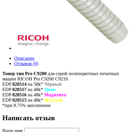
Описание
Отзывов (0)
Тонер тип Pro C9200
для серий полноцветных печатных
машин RICOH Pro С9200 С9210.
EDP
828514
на 58k*
Чёрный
EDP
828517
на 48k*
Циан
EDP
828516
на 48k*
Маджента
EDP
828515
на 48k*
Жёлтый
*при 8.75% заполнении
Написать отзыв
Ваше имя: