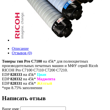
Описание
Отзывов (0)
Тонеры тип Pro C7100
на 45k* для полноцветных
производительных печатных машин и МФУ серий Ricoh
RICOH Pro С7100 С7110 С7200 С7210.
EDP
828333
на 45k*
Циан
EDP
828332
на 45k*
Маджента
EDP
828331
на 45k*
Жёлтый
*при 8.75% заполнении
Написать отзыв
Ваше имя: