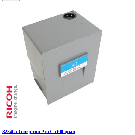
828405 Тонер тип Pro C5100 циан