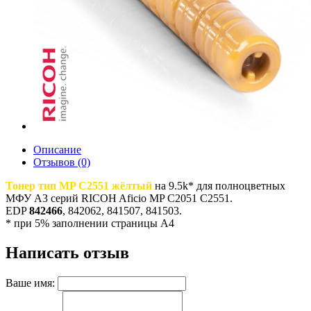
Описание
Отзывов (0)
Тонер тип MP C2551 жёлтый
на 9.5k* для полноцветных
МФУ A3 серий RICOH Aficio MP C2051 C2551.
EDP
842466
, 842062, 841507, 841503.
* при 5% заполнении страницы A4
Написать отзыв
Ваше имя: