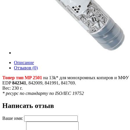
Описание
Отзывов (0)
Тонер тип MP 2501
на 13k* для монохромных копиров и МФУ A
EDP
842341
, 842009, 841991, 841769.
Вес: 230 г.
* ресурс по стандарту по ISO/IEC 19752
Написать отзыв
Ваше имя: