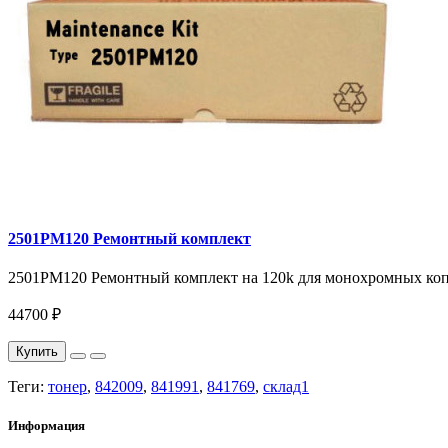
2501PM120 Ремонтный комплект
2501PM120 Ремонтный комплект на 120k для монохромных копир
44700 ₽
Купить
Теги:
тонер
,
842009
,
841991
,
841769
,
склад1
Информация