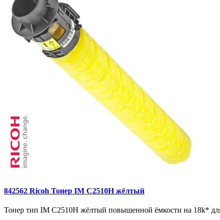
842562 Ricoh Тонер IM C2510H жёлтый
Тонер тип IM C2510H жёлтый повышенной ёмкости на 18k* дл