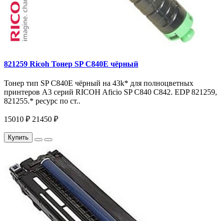
821259 Ricoh Тонер SP C840E чёрный
Тонер тип SP C840E чёрный на 43k* для полноцветных
принтеров A3 серий RICOH Aficio SP C840 C842. EDP 821259,
821255.* ресурс по ст..
15010 ₽
21450 ₽
Купить