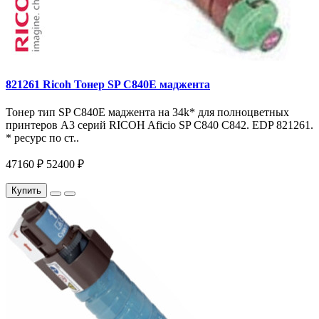
821261 Ricoh Тонер SP C840E маджента
Тонер тип SP C840E маджента на 34k* для полноцветных
принтеров A3 серий RICOH Aficio SP C840 C842. EDP 821261.
* ресурс по ст..
47160 ₽
52400 ₽
Купить