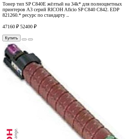
Тонер тип SP C840E жёлтый на 34k* для полноцветных
принтеров A3 серий RICOH Aficio SP C840 C842. EDP
821260.* ресурс по стандарту ..
47160 ₽
52400 ₽
Купить