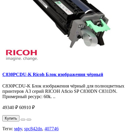
C830PCDU-K Ricoh Блок изображения чёрный
C830PCDU-K Блок изображения чёрный для полноцветных
принтеров A3 серий RICOH Aficio SP C830DN C831DN.
Примерный ресурс: 60k. ..
49340 ₽
60910 ₽
Купить
Теги:
мфу
,
spc842dn
,
407746