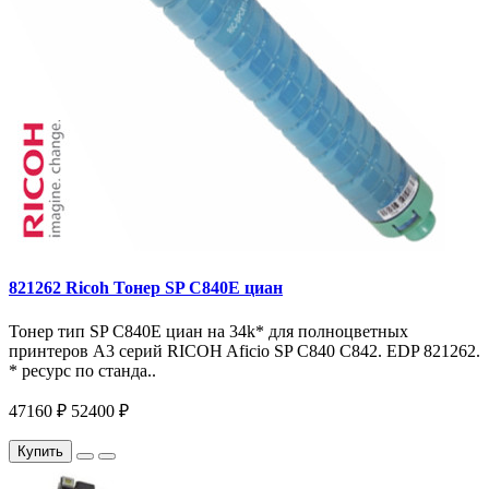
821262 Ricoh Тонер SP C840E циан
Тонер тип SP C840E циан на 34k* для полноцветных
принтеров A3 серий RICOH Aficio SP C840 C842. EDP 821262.
* ресурс по станда..
47160 ₽
52400 ₽
Купить