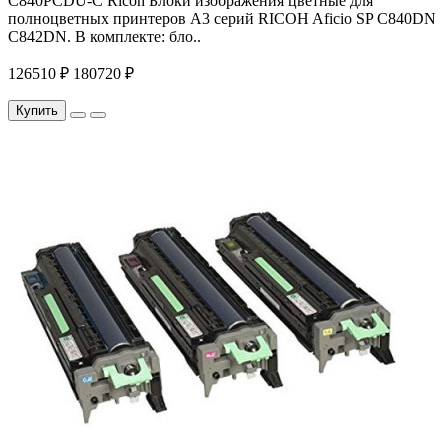
C840PCDU-C Ricoh Блоки изображения цветные для
полноцветных принтеров A3 серий RICOH Aficio SP C840DN
C842DN. В комплекте: бло..
126510 ₽
180720 ₽
Купить