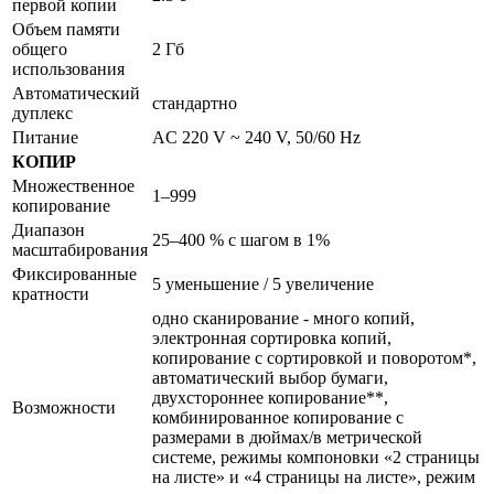
первой копии
Объем памяти
общего
2 Гб
использования
Автоматический
стандартно
дуплекс
Питание
AC 220 V ~ 240 V, 50/60 Hz
КОПИР
Множественное
1–999
копирование
Диапазон
25–400 % с шагом в 1%
масштабирования
Фиксированные
5 уменьшение / 5 увеличение
кратности
одно сканирование - много копий,
электронная сортировка копий,
копирование с сортировкой и поворотом*,
автоматический выбор бумаги,
двухстороннее копирование**,
Возможности
комбинированное копирование с
размерами в дюймах/в метрической
системе, режимы компоновки «2 страницы
на листе» и «4 страницы на листе», режим