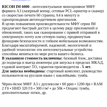
RICOH IM 6000
- интеллектуальное монохромное МФУ
формата А3 (лазерный копир, сетевые PCL-принтер и сканер)
со скоростью печати 60 страниц А4 в минуту и
однопроходным автоподатчиком оригиналов.
В целях повышения производительности МФУ серии IM
предлагают быстрый доступ к целому ряду приложений и
обновлений, таких как сканирование с прямой отправкой в
электронную почту или сетевую папку, продвинутым
функциям безопасности и гибким мобильным возможностям.
Благодаря масштабируемой, надежной, экологичной и
удобной технологии эти интеллектуальные устройства
способны меняться по мере роста вашего бизнеса.
В указанную стоимость включены
: базовый блок, доставка
до подъезда и выезд инженера для запуска в пределах МКАД,
годовой контракт ТО, гарантия производителя -
5 лет
.
Для запуска необходимы
: стартовый комплект, руководство
пользователя на русском языке с наклейками, тумба.
Чёрно-белое МФУ А3 с дуплексом • 60 ppm • 1200 dpi • RAM
2 Гб • HHD 320 Гб • 300 г/м² • до 50k • Опции: тумба,
дополнительные лотки, др.