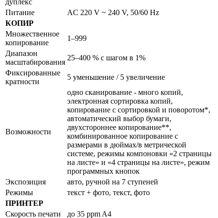
дуплекс
Питание
AC 220 V ~ 240 V, 50/60 Hz
КОПИР
Множественное
1–999
копирование
Диапазон
25–400 % с шагом в 1%
масштабирования
Фиксированные
5 уменьшение / 5 увеличение
кратности
одно сканирование - много копий,
электронная сортировка копий,
копирование с сортировкой и поворотом*,
автоматический выбор бумаги,
двухстороннее копирование**,
Возможности
комбинированное копирование с
размерами в дюймах/в метрической
системе, режимы компоновки «2 страницы
на листе» и «4 страницы на листе», режим
программных кнопок
Экспозиция
авто, ручной на 7 ступеней
Режимы
текст + фото, текст, фото
ПРИНТЕР
Скорость печати
до 35 ppm A4