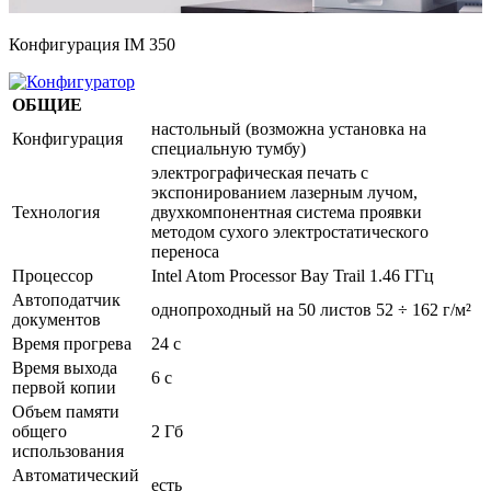
Конфигурация IM 350
ОБЩИЕ
настольный (возможна установка на
Конфигурация
специальную тумбу)
электрографическая печать с
экспонированием лазерным лучом,
Технология
двухкомпонентная система проявки
методом сухого электростатического
переноса
Процессор
Intel Atom Processor Bay Trail 1.46 ГГц
Автоподатчик
однопроходный на 50 листов 52 ÷ 162 г/м²
документов
Время прогрева
24 с
Время выхода
6 с
первой копии
Объем памяти
общего
2 Гб
использования
Автоматический
есть