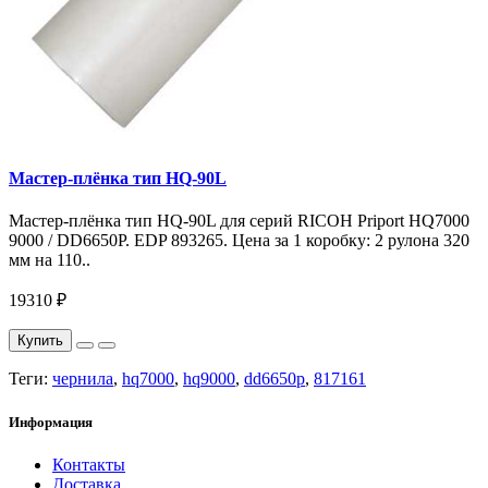
Мастер-плёнка тип HQ-90L
Мастер-плёнка тип HQ-90L для серий RICOH Priport HQ7000
9000 / DD6650P. EDP 893265. Цена за 1 коробку: 2 рулона 320
мм на 110..
19310 ₽
Купить
Теги:
чернила
,
hq7000
,
hq9000
,
dd6650p
,
817161
Информация
Контакты
Доставка