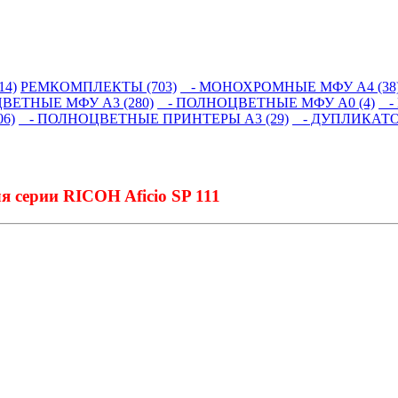
14)
РЕМКОМПЛЕКТЫ (703)
- МОНОХРОМНЫЕ МФУ А4 (38
ЕТНЫЕ МФУ А3 (280)
- ПОЛНОЦВЕТНЫЕ МФУ А0 (4)
- 
6)
- ПОЛНОЦВЕТНЫЕ ПРИНТЕРЫ А3 (29)
- ДУПЛИКАТОР
 серии RICOH Aficio SP 111