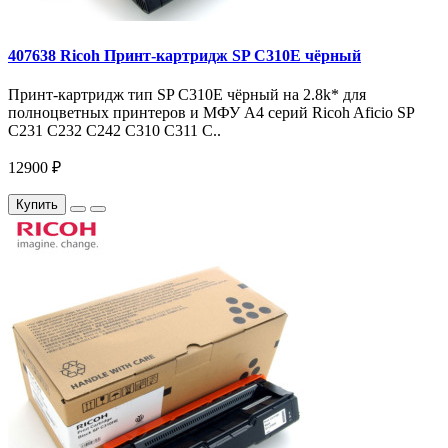
407638 Ricoh Принт-картридж SP C310E чёрный
Принт-картридж тип SP C310E чёрный на 2.8k* для
полноцветных принтеров и МФУ A4 серий Ricoh Aficio SP
C231 C232 C242 C310 C311 C..
12900 ₽
Купить