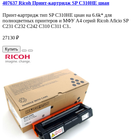
407637 Ricoh Принт-картридж SP C310HE циан
Принт-картридж тип SP C310HE циан на 6.6k* для
полноцветных принтеров и МФУ A4 серий Ricoh Aficio SP
C231 C232 C242 C310 C311 C3..
27130 ₽
Купить