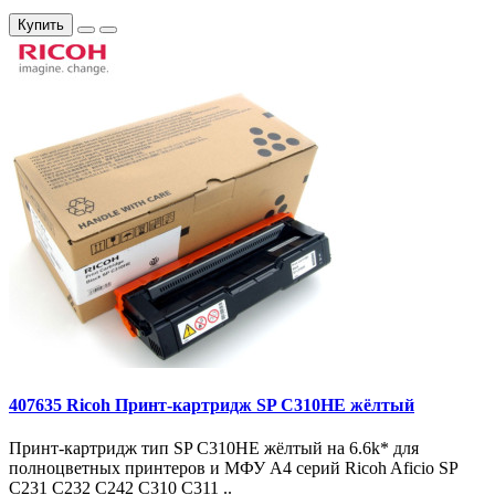
Купить
407635 Ricoh Принт-картридж SP C310HE жёлтый
Принт-картридж тип SP C310HE жёлтый на 6.6k* для
полноцветных принтеров и МФУ A4 серий Ricoh Aficio SP
C231 C232 C242 C310 C311 ..