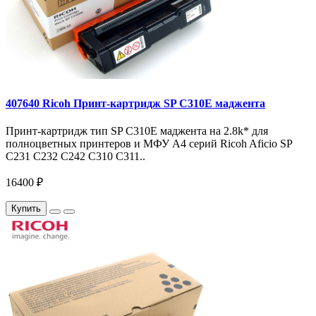
407640 Ricoh Принт-картридж SP C310E маджента
Принт-картридж тип SP C310E маджента на 2.8k* для
полноцветных принтеров и МФУ A4 серий Ricoh Aficio SP
C231 C232 C242 C310 C311..
16400 ₽
Купить