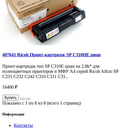
407641 Ricoh Принт-картридж SP C310HE циан
Принт-картридж тип SP C310E циан на 2.8k* для
полноцветных принтеров и МФУ A4 серий Ricoh Aficio SP
C231 C232 C242 C310 C311 C31..
16400 ₽
Купить
Показано с 1 по 8 из 8 (всего 1 страниц)
Информация
Контакты