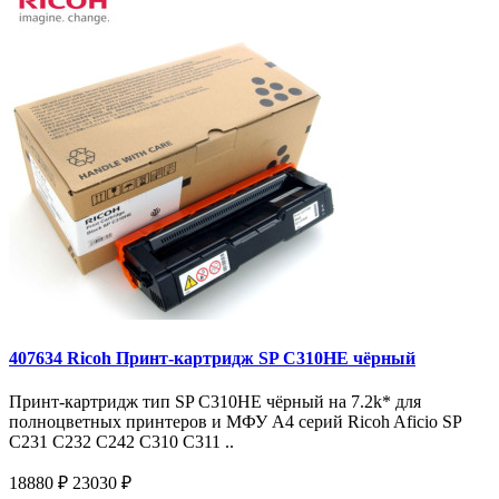
407634 Ricoh Принт-картридж SP C310HE чёрный
Принт-картридж тип SP C310HE чёрный на 7.2k* для
полноцветных принтеров и МФУ A4 серий Ricoh Aficio SP
C231 C232 C242 C310 C311 ..
18880 ₽
23030 ₽