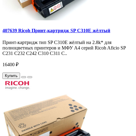
407639 Ricoh Принт-картридж SP C310E жёлтый
Принт-картридж тип SP C310E жёлтый на 2.8k* для
полноцветных принтеров и МФУ A4 серий Ricoh Aficio SP
C231 C232 C242 C310 C311 C..
16400 ₽
Купить