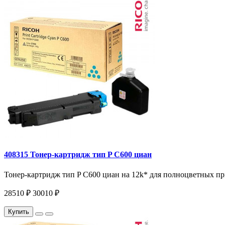
408315 Тонер-картридж тип P C600 циан
Тонер-картридж тип P C600 циан на 12k* для полноцветных прин
28510 ₽
30010 ₽
Купить