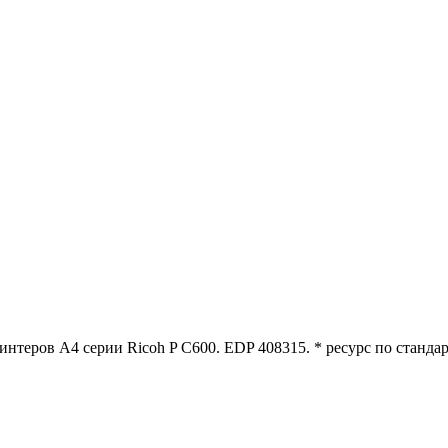
теров A4 серии Ricoh P C600. EDP 408315. * ресурс по стандарт