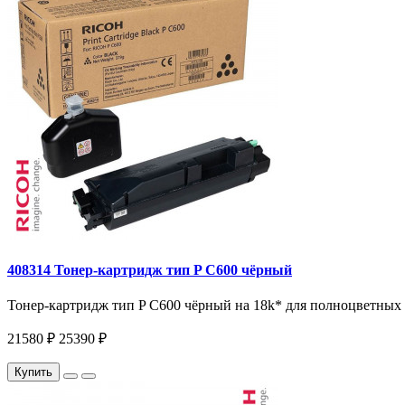
408314 Тонер-картридж тип P C600 чёрный
Тонер-картридж тип P C600 чёрный на 18k* для полноцветных п
21580 ₽
25390 ₽
Купить