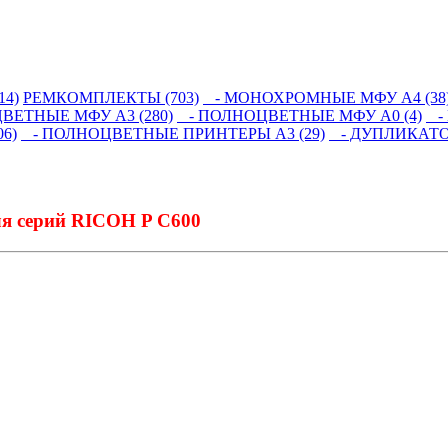
14)
РЕМКОМПЛЕКТЫ (703)
- МОНОХРОМНЫЕ МФУ А4 (38
ЕТНЫЕ МФУ А3 (280)
- ПОЛНОЦВЕТНЫЕ МФУ А0 (4)
- 
6)
- ПОЛНОЦВЕТНЫЕ ПРИНТЕРЫ А3 (29)
- ДУПЛИКАТОР
ля серий RICOH P C600