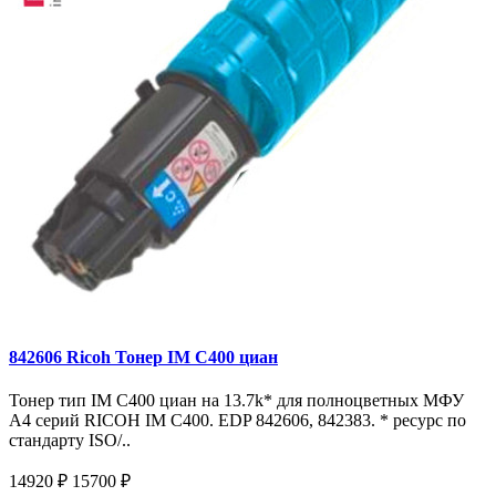
842606 Ricoh Тонер IM C400 циан
Тонер тип IM C400 циан на 13.7k* для полноцветных МФУ
A4 серий RICOH IM С400. EDP 842606, 842383. * ресурс по
стандарту ISO/..
14920 ₽
15700 ₽