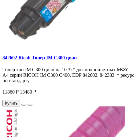
842602 Ricoh Тонер IM C300 циан
Тонер тип IM C300 циан на 10.3k* для полноцветных МФУ
A4 серий RICOH IM С300 С400. EDP 842602, 842383. * ресурс
по стандарту..
11860 ₽
13480 ₽
Купить