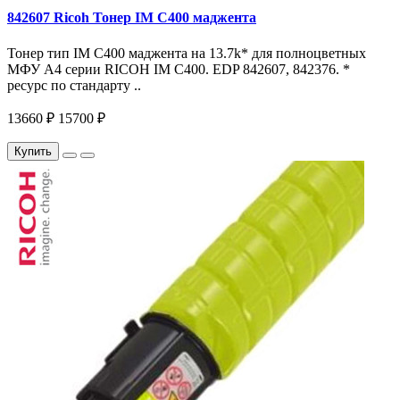
842607 Ricoh Тонер IM C400 маджента
Тонер тип IM C400 маджента на 13.7k* для полноцветных
МФУ A4 серии RICOH IM С400. EDP 842607, 842376. *
ресурс по стандарту ..
13660 ₽
15700 ₽
Купить