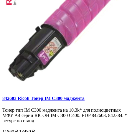
842603 Ricoh Тонер IM C300 маджента
Тонер тип IM C300 маджента на 10.3k* для полноцветных
МФУ A4 серий RICOH IM С300 С400. EDP 842603, 842384. *
ресурс по станд..
11860 ₽
13480 ₽