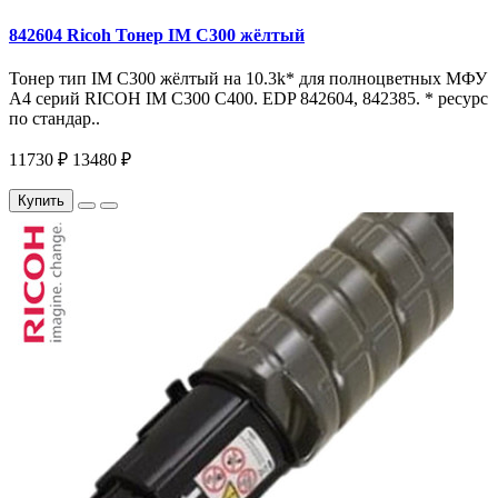
842604 Ricoh Тонер IM C300 жёлтый
Тонер тип IM C300 жёлтый на 10.3k* для полноцветных МФУ
A4 серий RICOH IM С300 С400. EDP 842604, 842385. * ресурс
по стандар..
11730 ₽
13480 ₽
Купить