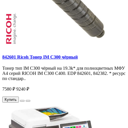
842601 Ricoh Тонер IM C300 чёрный
Тонер тип IM C300 чёрный на 19.3k* для полноцветных МФУ
A4 серий RICOH IM С300 С400. EDP 842601, 842382. * ресурс
по стандар..
7580 ₽
9240 ₽
Купить