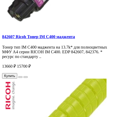
842607 Ricoh Тонер IM C400 маджента
Тонер тип IM C400 маджента на 13.7k* для полноцветных
МФУ A4 серии RICOH IM С400. EDP 842607, 842376. *
ресурс по стандарту ..
13660 ₽
15700 ₽
Купить