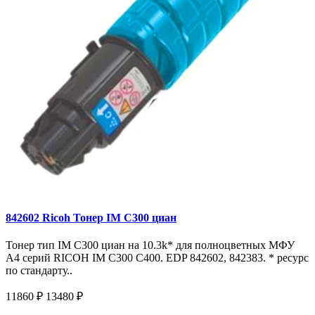
842602 Ricoh Тонер IM C300 циан
Тонер тип IM C300 циан на 10.3k* для полноцветных МФУ
A4 серий RICOH IM С300 С400. EDP 842602, 842383. * ресурс
по стандарту..
11860 ₽
13480 ₽