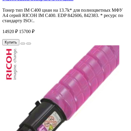
Тонер тип IM C400 циан на 13.7k* для полноцветных МФУ
A4 серий RICOH IM С400. EDP 842606, 842383. * ресурс по
стандарту ISO/..
14920 ₽
15700 ₽
Купить