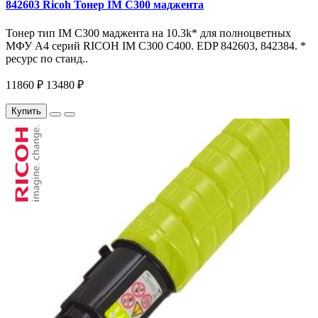
842603 Ricoh Тонер IM C300 маджента
Тонер тип IM C300 маджента на 10.3k* для полноцветных
МФУ A4 серий RICOH IM С300 С400. EDP 842603, 842384. *
ресурс по станд..
11860 ₽
13480 ₽
Купить