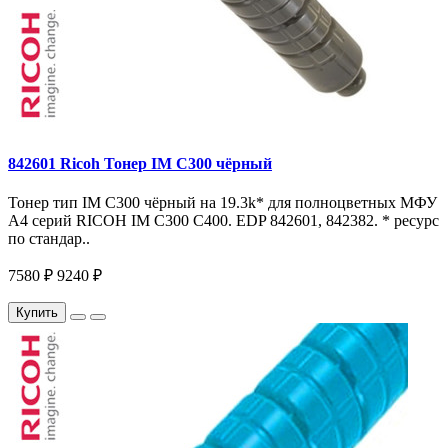
842601 Ricoh Тонер IM C300 чёрный
Тонер тип IM C300 чёрный на 19.3k* для полноцветных МФУ
A4 серий RICOH IM С300 С400. EDP 842601, 842382. * ресурс
по стандар..
7580 ₽
9240 ₽
Купить