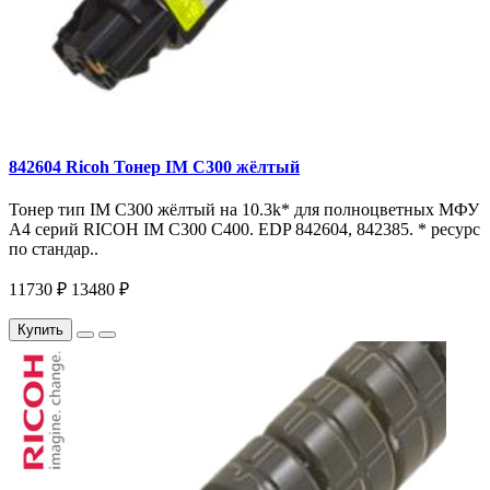
842604 Ricoh Тонер IM C300 жёлтый
Тонер тип IM C300 жёлтый на 10.3k* для полноцветных МФУ
A4 серий RICOH IM С300 С400. EDP 842604, 842385. * ресурс
по стандар..
11730 ₽
13480 ₽
Купить