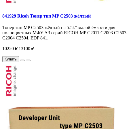
841929 Ricoh Тонер тип MP C2503 жёлтый
Тонер тип MP C2503 жёлтый на 5.5k* малой ёмкости для
полноцветных МФУ A3 серий RICOH MP C2011 C2003 C2503
C2004 C2504. EDP 841..
10220 ₽
13100 ₽
Купить