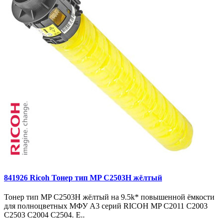
841926 Ricoh Тонер тип MP C2503H жёлтый
Тонер тип MP C2503H жёлтый на 9.5k* повышенной ёмкости
для полноцветных МФУ A3 серий RICOH MP C2011 C2003
C2503 C2004 C2504. E..