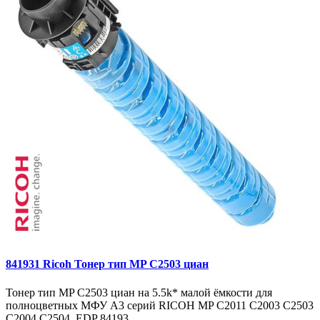
841931 Ricoh Тонер тип MP C2503 циан
Тонер тип MP C2503 циан на 5.5k* малой ёмкости для
полноцветных МФУ A3 серий RICOH MP C2011 C2003 C2503
C2004 C2504. EDP 84193..