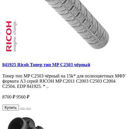
841925 Ricoh Тонер тип MP C2503 чёрный
Тонер тип MP C2503 чёрный на 15k* для полноцветных МФУ
формата A3 серий RICOH MP С2011 С2003 С2503 C2004
С2504. EDP 841925. * ..
8700 ₽
9560 ₽
Купить