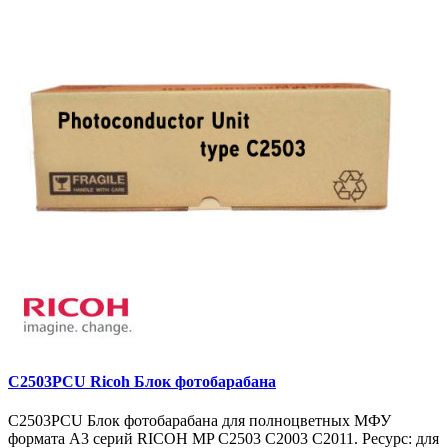
C2503PCU Ricoh Блок фотобарабана
C2503PCU Блок фотобарабана для полноцветных МФУ
формата A3 серий RICOH MP С2503 С2003 С2011. Ресурс: для