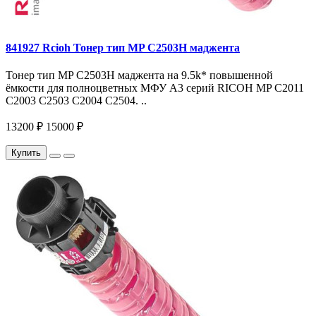
841927 Rcioh Тонер тип MP C2503H маджента
Тонер тип MP C2503H маджента на 9.5k* повышенной
ёмкости для полноцветных МФУ A3 серий RICOH MP C2011
C2003 C2503 C2004 C2504. ..
13200 ₽
15000 ₽
Купить