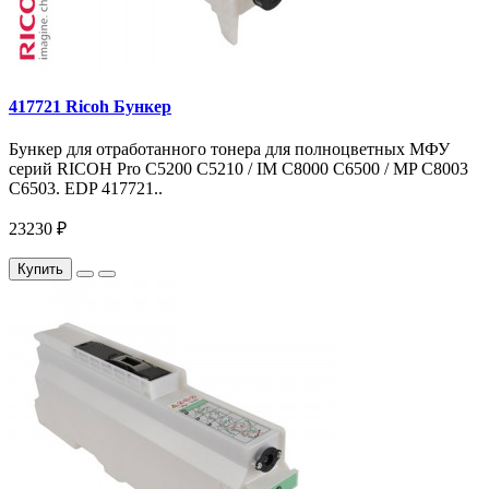
417721 Ricoh Бункер
Бункер для отработанного тонера для полноцветных МФУ
серий RICOH Pro C5200 C5210 / IM C8000 C6500 / MP C8003
C6503. EDP 417721..
23230 ₽
Купить