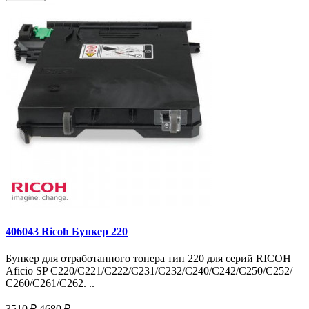
406043 Ricoh Бункер 220
Бункер для отработанного тонера тип 220 для серий RICOH
Aficio SP C220/C221/C222/C231/C232/C240/C242/C250/C252/
С260/С261/С262. ..
3510 ₽
4680 ₽