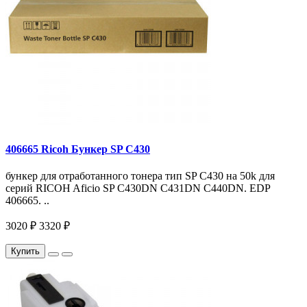
406665 Ricoh Бункер SP C430
бункер для отработанного тонера тип SP C430 на 50k для
серий RICOH Aficio SP C430DN C431DN C440DN. EDP
406665. ..
3020 ₽
3320 ₽
Купить