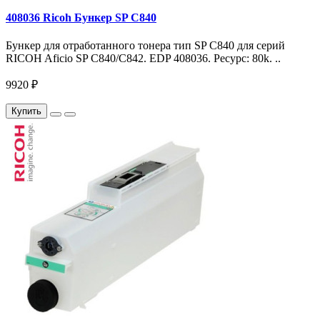
408036 Ricoh Бункер SP C840
Бункер для отработанного тонера тип SP C840 для серий
RICOH Aficio SP C840/C842. EDP 408036. Ресурс: 80k. ..
9920 ₽
Купить