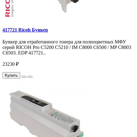
417721 Ricoh Бункер
Бункер для отработанного тонера для полноцветных МФУ
серий RICOH Pro C5200 C5210 / IM C8000 C6500 / MP C8003
C6503. EDP 417721..
23230 ₽
Купить