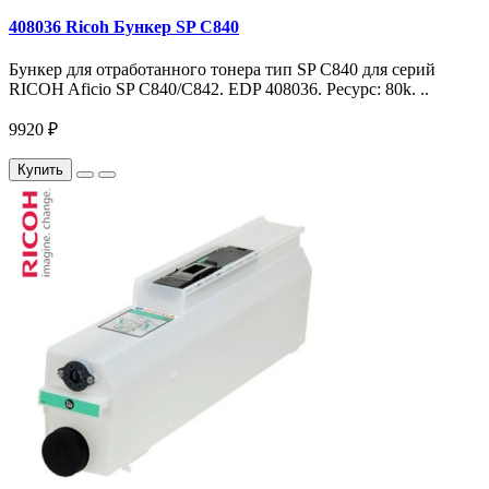
408036 Ricoh Бункер SP C840
Бункер для отработанного тонера тип SP C840 для серий
RICOH Aficio SP C840/C842. EDP 408036. Ресурс: 80k. ..
9920 ₽
Купить