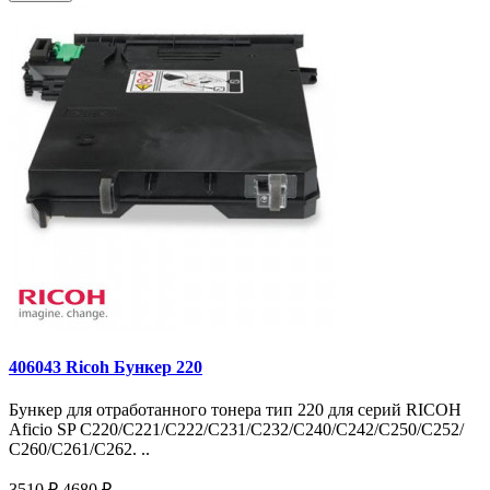
406043 Ricoh Бункер 220
Бункер для отработанного тонера тип 220 для серий RICOH
Aficio SP C220/C221/C222/C231/C232/C240/C242/C250/C252/
С260/С261/С262. ..
3510 ₽
4680 ₽