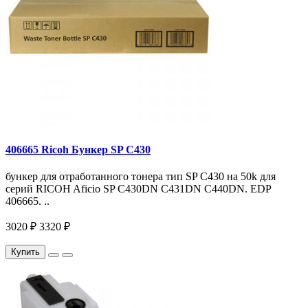
406665 Ricoh Бункер SP C430
бункер для отработанного тонера тип SP C430 на 50k для
серий RICOH Aficio SP C430DN C431DN C440DN. EDP
406665. ..
3020 ₽
3320 ₽
Купить