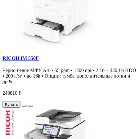
RICOH IM 550F
Черно-белое МФУ А4 • 55 ppm • 1200 dpi • 2 Гб + 320 Гб HDD
• 200 г/м² • до 16k • Опции: тумба, дополнительные лотки и
др.&..
248810 ₽
Купить