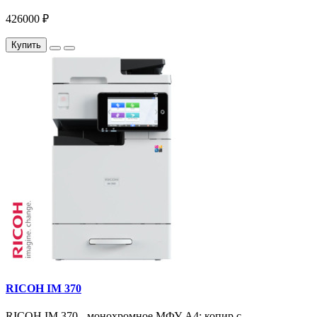
426000 ₽
Купить
RICOH IM 370
RICOH IM 370 - монохромное МФУ A4: копир с