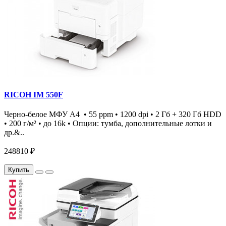
RICOH IM 550F
Черно-белое МФУ А4 • 55 ppm • 1200 dpi • 2 Гб + 320 Гб HDD
• 200 г/м² • до 16k • Опции: тумба, дополнительные лотки и
др.&..
248810 ₽
Купить