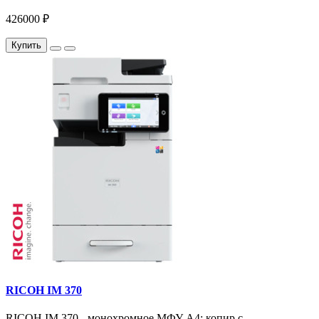
426000 ₽
Купить
RICOH IM 370
RICOH IM 370 - монохромное МФУ A4: копир с