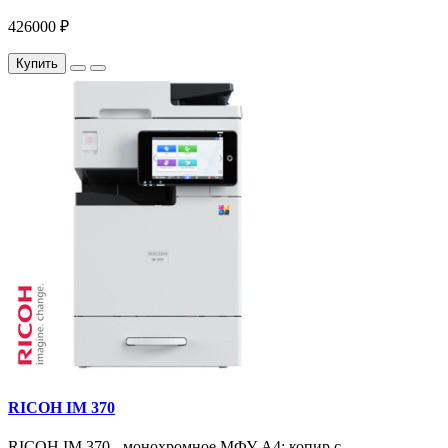
426000 ₽
Купить
RICOH IM 370
RICOH IM 370 - монохромное МФУ A4: копир с