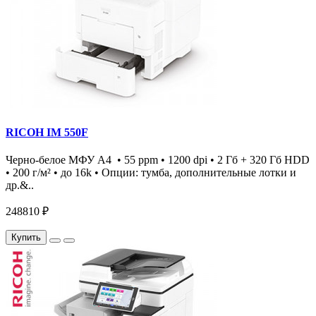
RICOH IM 550F
Черно-белое МФУ А4 • 55 ppm • 1200 dpi • 2 Гб + 320 Гб HDD
• 200 г/м² • до 16k • Опции: тумба, дополнительные лотки и
др.&..
248810 ₽
Купить