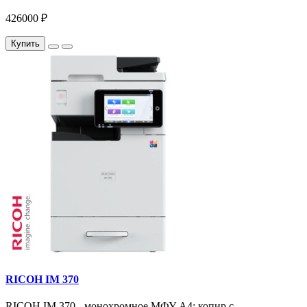
426000 ₽
Купить
RICOH IM 370
RICOH IM 370 - монохромное МФУ A4: копир с