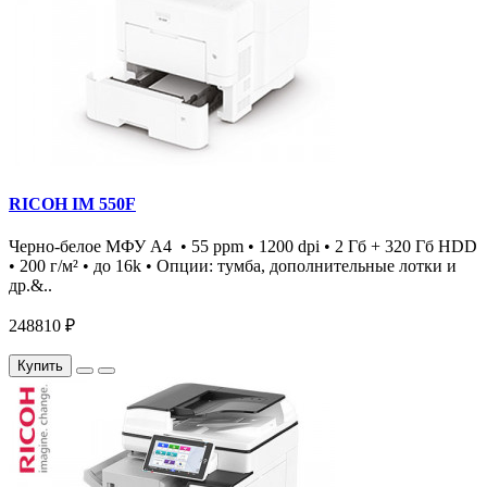
RICOH IM 550F
Черно-белое МФУ А4 • 55 ppm • 1200 dpi • 2 Гб + 320 Гб HDD
• 200 г/м² • до 16k • Опции: тумба, дополнительные лотки и
др.&..
248810 ₽
Купить