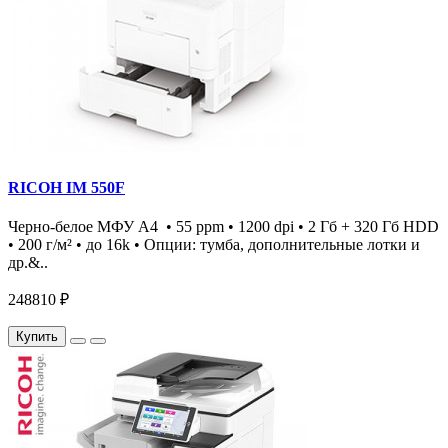
RICOH IM 550F
Черно-белое МФУ А4 • 55 ppm • 1200 dpi • 2 Гб + 320 Гб HDD
• 200 г/м² • до 16k • Опции: тумба, дополнительные лотки и
др.&..
248810 ₽
Купить