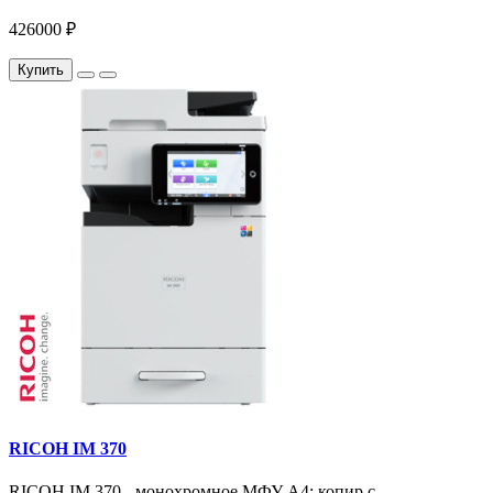
426000 ₽
Купить
RICOH IM 370
RICOH IM 370 - монохромное МФУ A4: копир с