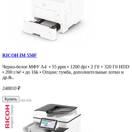
RICOH IM 550F
Черно-белое МФУ А4 • 55 ppm • 1200 dpi • 2 Гб + 320 Гб HDD
• 200 г/м² • до 16k • Опции: тумба, дополнительные лотки и
др.&..
248810 ₽
Купить