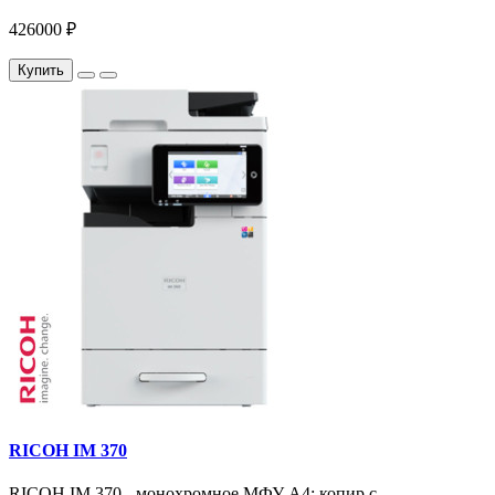
426000 ₽
Купить
RICOH IM 370
RICOH IM 370 - монохромное МФУ A4: копир с