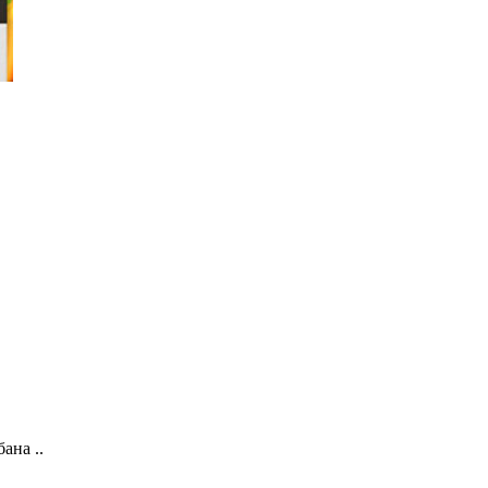
ана ..