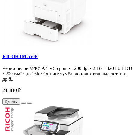
RICOH IM 550F
Черно-белое МФУ А4 • 55 ppm • 1200 dpi • 2 Гб + 320 Гб HDD
• 200 г/м² • до 16k • Опции: тумба, дополнительные лотки и
др.&..
248810 ₽
Купить