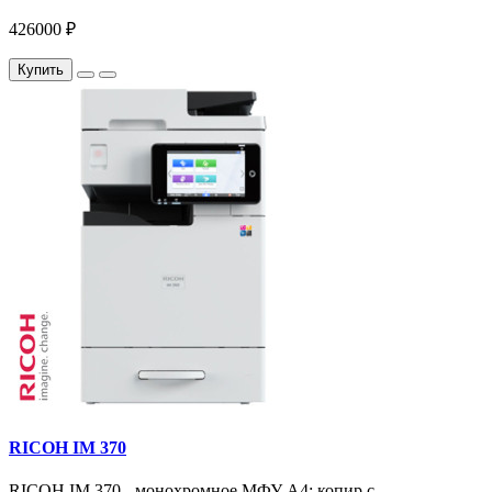
426000 ₽
Купить
RICOH IM 370
RICOH IM 370 - монохромное МФУ A4: копир с