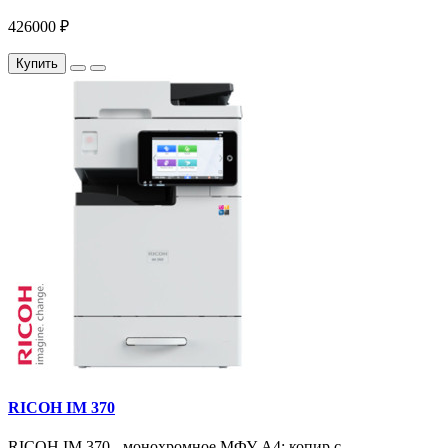
426000 ₽
Купить
RICOH IM 370
RICOH IM 370 - монохромное МФУ A4: копир с