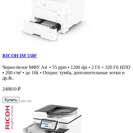
RICOH IM 550F
Черно-белое МФУ А4 • 55 ppm • 1200 dpi • 2 Гб + 320 Гб HDD
• 200 г/м² • до 16k • Опции: тумба, дополнительные лотки и
др.&..
248810 ₽
Купить