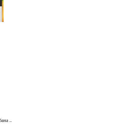
ана ..