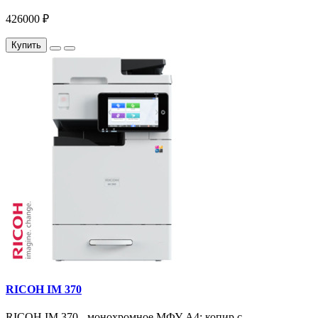
426000 ₽
Купить
RICOH IM 370
RICOH IM 370 - монохромное МФУ A4: копир с