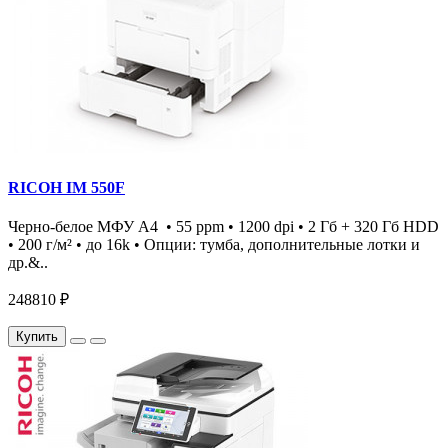
RICOH IM 550F
Черно-белое МФУ А4 • 55 ppm • 1200 dpi • 2 Гб + 320 Гб HDD
• 200 г/м² • до 16k • Опции: тумба, дополнительные лотки и
др.&..
248810 ₽
Купить