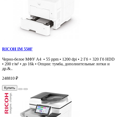
RICOH IM 550F
Черно-белое МФУ А4 • 55 ppm • 1200 dpi • 2 Гб + 320 Гб HDD
• 200 г/м² • до 16k • Опции: тумба, дополнительные лотки и
др.&..
248810 ₽
Купить