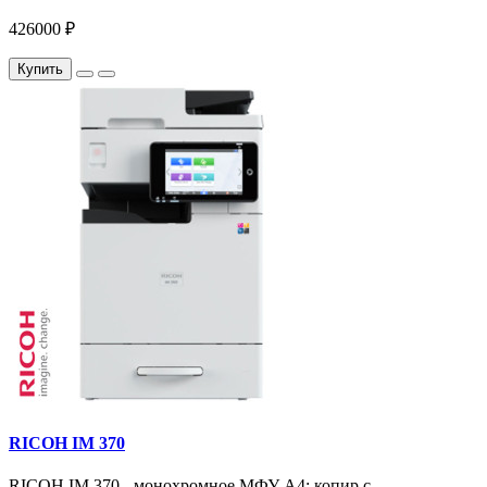
426000 ₽
Купить
RICOH IM 370
RICOH IM 370 - монохромное МФУ A4: копир с