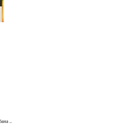
ана ..