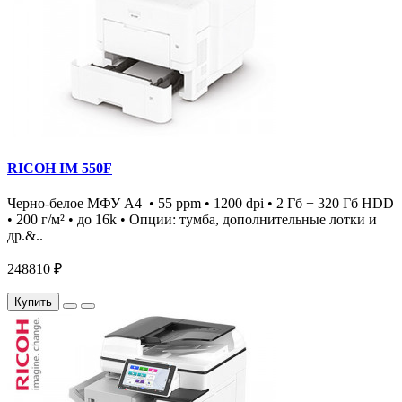
RICOH IM 550F
Черно-белое МФУ А4 • 55 ppm • 1200 dpi • 2 Гб + 320 Гб HDD
• 200 г/м² • до 16k • Опции: тумба, дополнительные лотки и
др.&..
248810 ₽
Купить