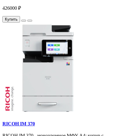
426000 ₽
Купить
RICOH IM 370
RICOH IM 370 - монохромное МФУ A4: копир с