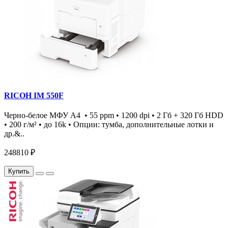
RICOH IM 550F
Черно-белое МФУ А4 • 55 ppm • 1200 dpi • 2 Гб + 320 Гб HDD
• 200 г/м² • до 16k • Опции: тумба, дополнительные лотки и
др.&..
248810 ₽
Купить