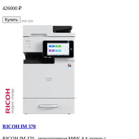
426000 ₽
Купить
RICOH IM 370
RICOH IM 370 - монохромное МФУ A4: копир с