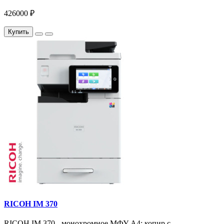
426000 ₽
Купить
RICOH IM 370
RICOH IM 370 - монохромное МФУ A4: копир с