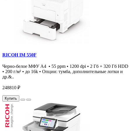
RICOH IM 550F
Черно-белое МФУ А4 • 55 ppm • 1200 dpi • 2 Гб + 320 Гб HDD
• 200 г/м² • до 16k • Опции: тумба, дополнительные лотки и
др.&..
248810 ₽
Купить