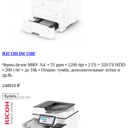
RICOH IM 550F
Черно-белое МФУ А4 • 55 ppm • 1200 dpi • 2 Гб + 320 Гб HDD
• 200 г/м² • до 16k • Опции: тумба, дополнительные лотки и
др.&..
248810 ₽
Купить