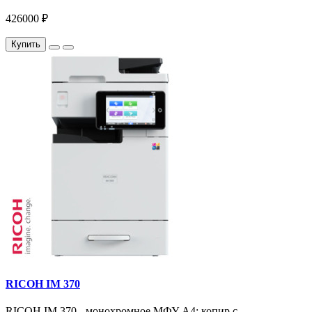
426000 ₽
Купить
RICOH IM 370
RICOH IM 370 - монохромное МФУ A4: копир с