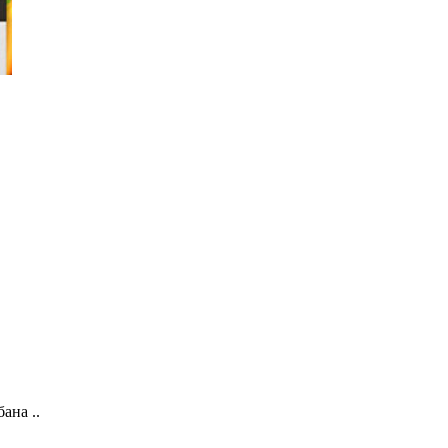
ана ..