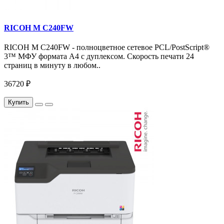
RICOH M C240FW
RICOH M C240FW - полноцветное сетевое PCL/PostScript®
3™ МФУ формата А4 с дуплексом. Скорость печати 24
страниц в минуту в любом..
36720 ₽
Купить