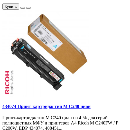
Купить
434074 Принт-картридж тип M C240 циан
Принт-картридж тип M C240 циан на 4.5k для серий
полноцветных МФУ и принтеров A4 Ricoh M C240FW / P
C200W. EDP 434074, 408451...