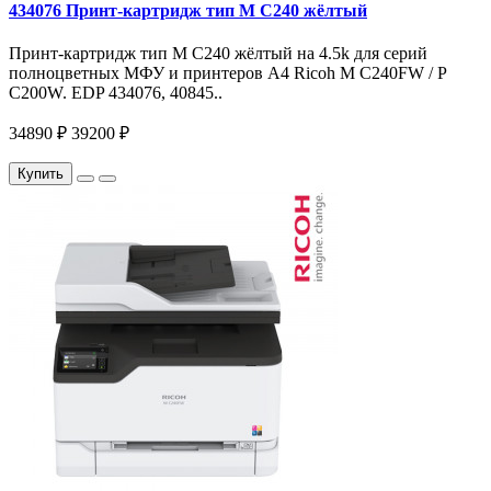
434076 Принт-картридж тип M C240 жёлтый
Принт-картридж тип M C240 жёлтый на 4.5k для серий
полноцветных МФУ и принтеров A4 Ricoh M C240FW / P
C200W. EDP 434076, 40845..
34890 ₽
39200 ₽
Купить