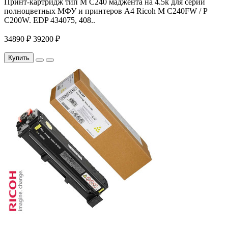
Принт-картридж тип M C240 маджента на 4.5k для серий
полноцветных МФУ и принтеров A4 Ricoh M C240FW / P
C200W. EDP 434075, 408..
34890 ₽
39200 ₽
Купить