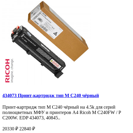
434073 Принт-картридж тип M C240 чёрный
Принт-картридж тип M C240 чёрный на 4.5k для серий
полноцветных МФУ и принтеров A4 Ricoh M C240FW / P
C200W. EDP 434073, 40845..
20330 ₽
22840 ₽