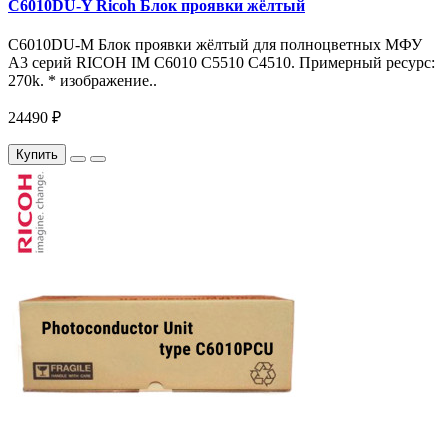
C6010DU-Y Ricoh Блок проявки жёлтый
C6010DU-M Блок проявки жёлтый для полноцветных МФУ
A3 серий RICOH IM C6010 C5510 C4510. Примерный ресурс:
270k. * изображение..
24490 ₽
Купить