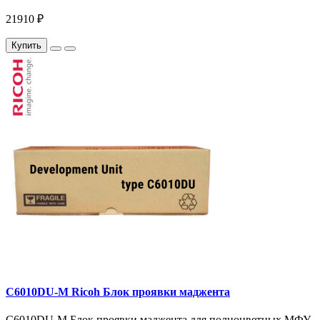
21910 ₽
Купить
C6010DU-M Ricoh Блок проявки маджента
C6010DU-M Блок проявки маджента для полноцветных МФУ